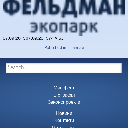
Posted
Full
07.09.2015
07.09.2015
74 × 53
on
size
Published in
Главная
Маніфест
Біографія
Законопроекти
Новини
Контакти
Мапа сайту