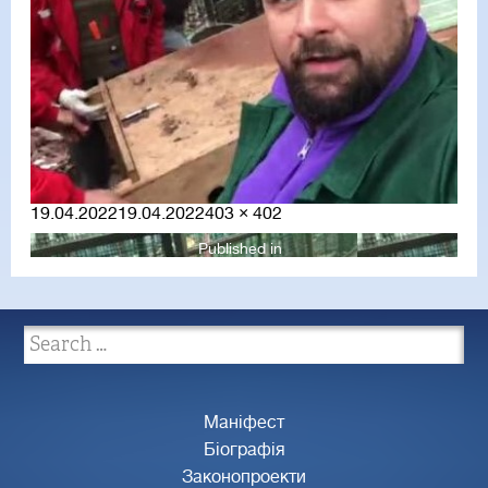
Posted
Full
19.04.2022
19.04.2022
403 × 402
on
size
Published in
Маніфест
Біографія
Законопроекти