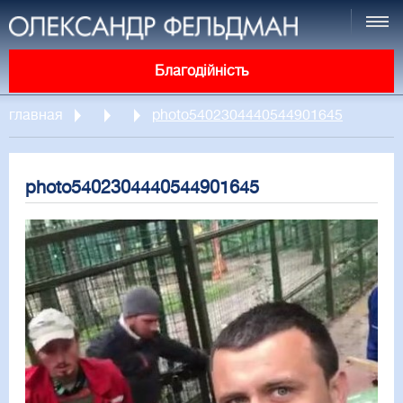
Благодійність
главная
photo5402304440544901645
photo5402304440544901645