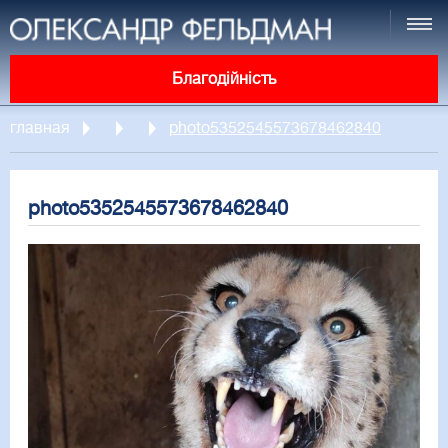
Благодійність
главная
photo5352545573678462840
photo5352545573678462840