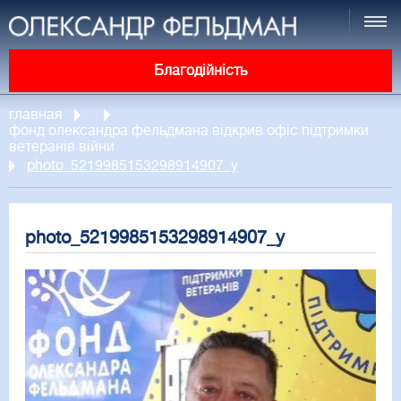
Благодійність
главная
фонд олександра фельдмана відкрив офіс підтримки
ветеранів війни
photo_5219985153298914907_y
photo_5219985153298914907_y