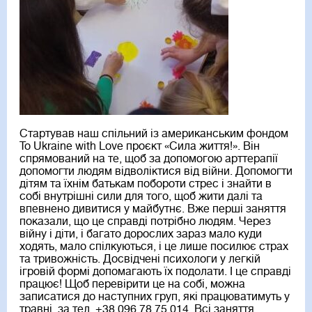
Стартував наш спільний із американським фондом
To Ukraine with Love
проєкт «Сила життя!». Він
спрямований на те, щоб за допомогою арттерапії
допомогти людям відволіктися від війни. Допомогти
дітям та їхнім батькам побороти стрес і знайти в
собі внутрішні сили для того, щоб жити далі та
впевнено дивитися у майбутнє. Вже перші заняття
показали, що це справді потрібно людям. Через
війну і діти, і багато дорослих зараз мало куди
ходять, мало спілкуються, і це лише посилює страх
та тривожність. Досвідчені психологи у легкій
ігровій формі допомагають їх подолати. І це справді
працює! Щоб перевірити це на собі, можна
записатися до наступних груп, які працюватимуть у
травні, за тел. +38 096 78 75 014. Всі заняття