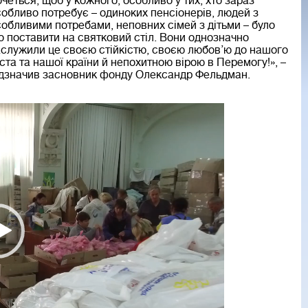
четься, щоб у кожного, особливо у тих, хто зараз
обливо потребує – одиноких пенсіонерів, людей з
обливими потребами, неповних сімей з дітьми – було
 поставити на святковий стіл. Вони однозначно
служили це своєю стійкістю, своєю любов’ю до нашого
ста та нашої країни й непохитною вірою в Перемогу!», –
ідзначив засновник фонду Олександр Фельдман.
deo
ayer