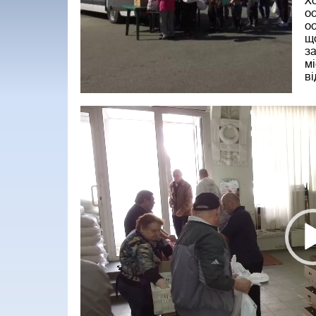
Хо
ос
ос
що
за
мі
в
Vi
Pl