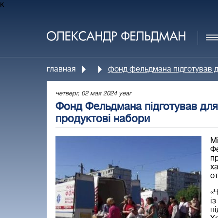
к
главная
фонд фельдмана підготував дл
четверг, 02 мая 2024 year
Фонд Фельдмана підготував для
продуктові набори
М
Ф
пр
ха
от
«Ч
із
пі