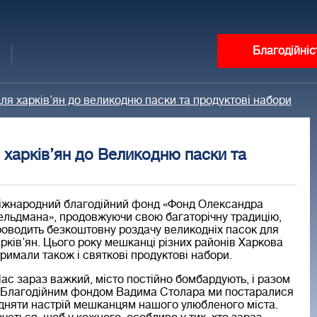
Благодійніс
я харків’ян до великодню паски та продуктові набори
 харків’ян до Великодню паски та
іжнародний благодійний фонд «Фонд Олександра
ельдмана», продовжуючи свою багаторічну традицію,
оводить безкоштовну роздачу великодніх пасок для
рків’ян. Цього року мешканці різних районів Харкова
римали також і святкові продуктові набори.
ас зараз важкий, місто постійно бомбардують, і разом
Благодійним фондом Вадима Столара
ми постаралися
дняти настрій мешканцям нашого улюбленого міста.