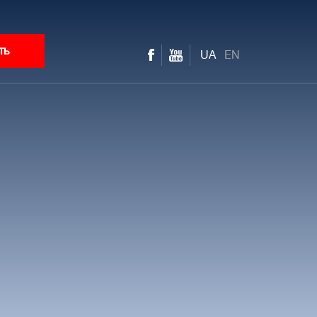
ть
UA
EN