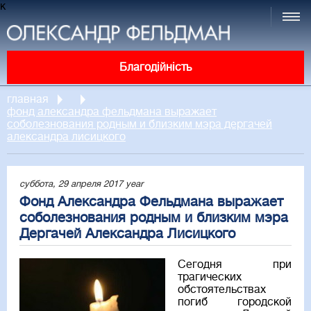
к
Благодійність
главная
фонд александра фельдмана выражает
соболезнования родным и близким мэра дергачей
александра лисицкого
суббота, 29 апреля 2017 year
Фонд Александра Фельдмана выражает
соболезнования родным и близким мэра
Дергачей Александра Лисицкого
Сегодня при
трагических
обстоятельствах
погиб городской