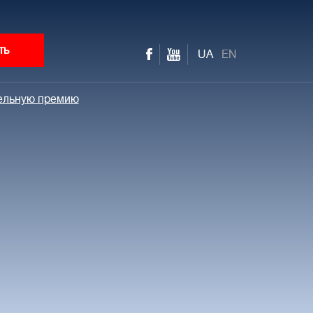
ть
UA
EN
ельную премию