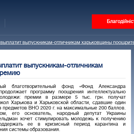
Благодійніс
 выплатит выпускникам-отличникам харьковщины поощрит
платит выпускникам-отличникам
премию
ный благотворительный фонд «Фонд Александра
продолжает программу поощрения интеллектуально
олодежи: премии в размере 5 тыс. грн. получат
кол Харькова и Харьковской области, сдавшие один
з предметов ВНО 2020 г. на максимальные 200 баллов.
ом, его основатель, народный депутат Украины
ельдман хочет стимулировать молодежь к получению
оддержать ее в кризисный период карантина и
ия системы образования.