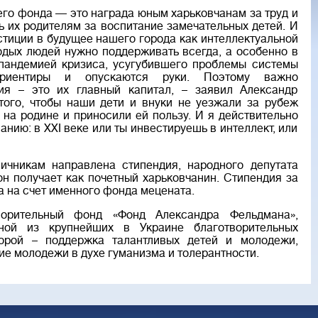
го фонда — это награда юным харьковчанам за труд и
ь их родителям за воспитание замечательных детей. И
стиции в будущее нашего города как интеллектуальной
одых людей нужно поддерживать всегда, а особенно в
 пандемией кризиса, усугубившего проблемы системы
ориентиры и опускаются руки. Поэтому важно
ия – это их главный капитал, – заявил Александр
того, чтобы наши дети и внуки не уезжали за рубеж
 на родине и приносили ей пользу. И я действительно
анию: в XXI веке или ты инвестируешь в интеллект, или
ичникам направлена стипендия, народного депутата
н получает как почетный харьковчанин. Стипендия за
ла на счет именного фонда мецената.
орительный фонд «Фонд Александра Фельдмана»,
ной из крупнейших в Украине благотворительных
торой – поддержка талантливых детей и молодежи,
ие молодежи в духе гуманизма и толерантности.