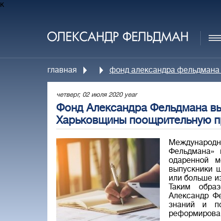
к
главная
фонд александра фельдмана
четверг, 02 июля 2020 year
Фонд Александра Фельдмана вы
Харьковщины поощрительную 
Международ
Фельдмана» 
одаренной м
выпускники ш
или больше и
Таким образ
Александр Ф
знаний и п
реформирован