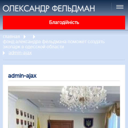
Благодійність
главная
фонд александра фельдмана поможет создать
экопарк в одесской области
admin-ajax
admin-ajax