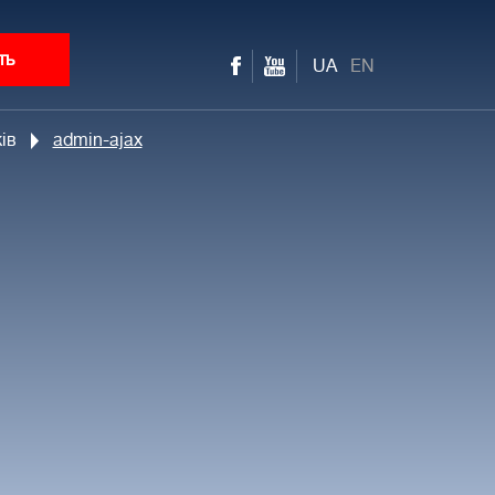
ть
UA
EN
ів
admin-ajax