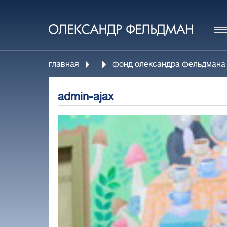
главная
фонд олександра фельдмана від
admin-ajax