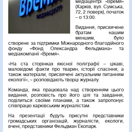
медіацентрі «Время»
(Харків, вул. Сумська,
72, 2 поверх), початок
– о 13:00.
Видання, присвячене
братам нашим
меншим, було
створене за підтримки Міжнародного благодійного
фонду «Фонд Олександра Фельдмана» та
медіакомпанії «Время».
«На ста сторінках якісної поліграфії – цікаві,
маловідомі факти про тварин, історії спасіння, а
також матеріали, присвячені актуальним питанням
екології», – розповідають творці журналу.
Команда, яка працювала над створенням цього
видання, розповість про його цілі та завдання,
поділиться своїми планами, а також запропонує
співпрацю харківським журналістам.
На презентації будуть присутні представники
громадських організацій, журналісти, екологи,
вчені, представники Фельдман Екопарк.