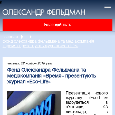
к
Благодійність
главная
фонд олександра фельдмана та медіакомпанія
«время» презентують журнал «eco-life»
четверг, 22 ноября 2018 year
Фонд Олександра Фельдмана та
медіакомпанія «Время» презентують
журнал «Eco-Life»
Презентація нового
журналу «Eco-Life»
відбудеться в
п’ятницю, 23
листопада, в