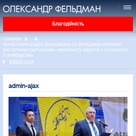
Благодійність
главная
фонд олександра фельдмана та фельдман екопарк
виступили партнерами чемпіонату європи з сучасного
п’ятиборства
admin-ajax
admin-ajax