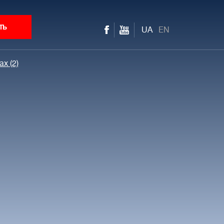
ть
UA
EN
ax (2)