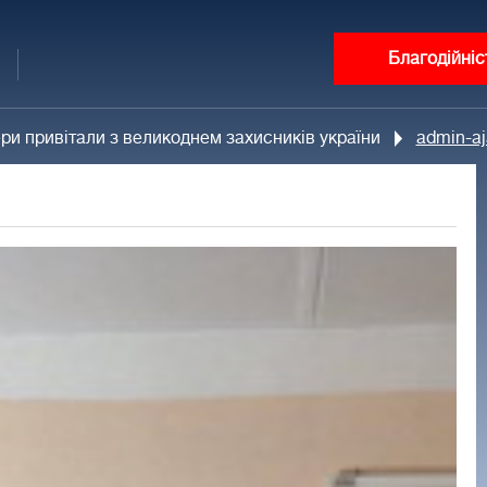
Благодійніс
ри привітали з великоднем захисників україни
admin-aj