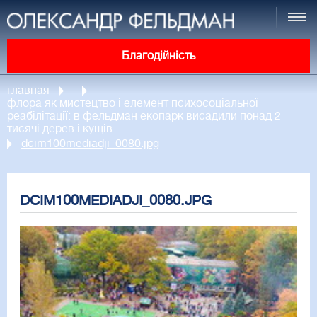
Благодійність
главная
флора як мистецтво і елемент психосоціальної
реабілітації: в фельдман екопарк висадили понад 2
тисячі дерев і кущів
dcim100mediadji_0080.jpg
DCIM100MEDIADJI_0080.JPG