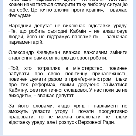
кожен намагається створити таку виборчу ситуацію
під себе. Це точно злочин проти країни», – вважає
Фельдман.
Народний депутат не виключає відставки уряду.
«Те, що робить сьогодні Кабмін – не влаштовує
людей, його не підтримує парламент», – зазначає
парламентарій.
Олександр Фельдман вважає важливим змінити
ставлення самих міністрів до своєї роботи.
«Той, хто потрапляє в міністерство, повинен
забувати про свою політичну приналежність,
повинен думати разом з прем’єр-міністром тільки
про тих реформах, якими доручено займатися
Кабміну. Без політичної складової. У нас поки це не
виходить», – вважає депутат.
За його словами, якщо уряд і парламент не
зможуть укласти угоду і почати продуктивно
працювати, то не можна виключати не тільки
відставку уряду, але і розпуск Верховної Ради.