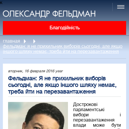
к
Благодійність
главная
фельдман: я не прихильник виборів сьогодні, але якщо
іншого шляху немає, треба йти на перезавантаження
вторник, 16 февраля 2016 year
Фельдман: Я не прихильник виборів
сьогодні, але якщо іншого шляху немає,
треба йти на перезавантаження
Дострокові
парламентські
вибори і
перезавантаження
влади може бути