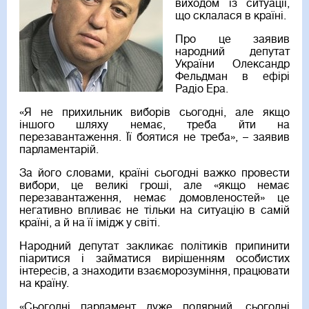
виходом із ситуації,
що склалася в країні.
Про це заявив
народний депутат
України Олександр
Фельдман в ефірі
Радіо Ера.
«Я не прихильник виборів сьогодні, але якщо
іншого шляху немає, треба йти на
перезавантаження. Її боятися не треба», – заявив
парламентарій.
За його словами, країні сьогодні важко провести
вибори, це великі гроші, але «якщо немає
перезавантаження, немає домовленостей» це
негативно впливає не тільки на ситуацію в самій
країні, а й на її імідж у світі.
Народний депутат закликає політиків припинити
піаритися і займатися вирішенням особистих
інтересів, а знаходити взаєморозуміння, працювати
на країну.
«Сьогодні парламент дуже полярний, сьогодні