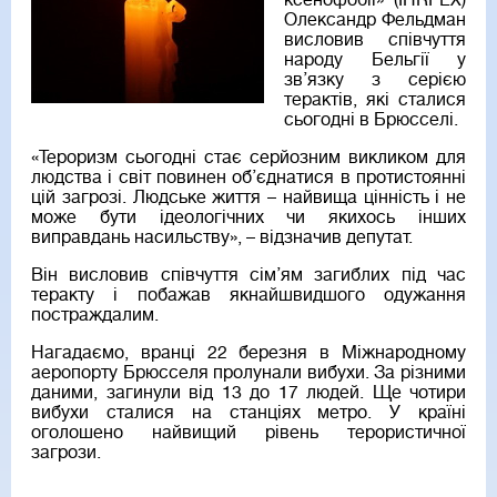
ксенофобії» (IHRPEX)
Олександр Фельдман
висловив співчуття
народу Бельгії у
зв’язку з серією
терактів, які сталися
сьогодні в Брюсселі.
«Тероризм сьогодні стає серйозним викликом для
людства і світ повинен об’єднатися в протистоянні
цій загрозі. Людське життя – найвища цінність і не
може бути ідеологічних чи якихось інших
виправдань насильству», – відзначив депутат.
Він висловив співчуття сім’ям загиблих під час
теракту і побажав якнайшвидшого одужання
постраждалим.
Нагадаємо, вранці 22 березня в Міжнародному
аеропорту Брюсселя пролунали вибухи. За різними
даними, загинули від 13 до 17 людей. Ще чотири
вибухи сталися на станціях метро. У країні
оголошено найвищий рівень терористичної
загрози.