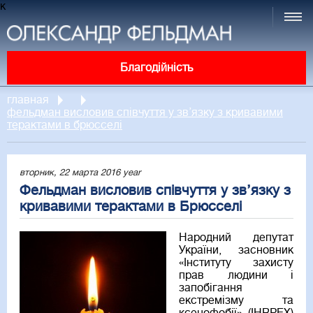
к
Благодійність
главная
фельдман висловив співчуття у зв’язку з кривавими
терактами в брюсселі
вторник, 22 марта 2016 year
Фельдман висловив співчуття у зв’язку з
кривавими терактами в Брюсселі
Народний депутат
України, засновник
«Інституту захисту
прав людини і
запобігання
екстремізму та