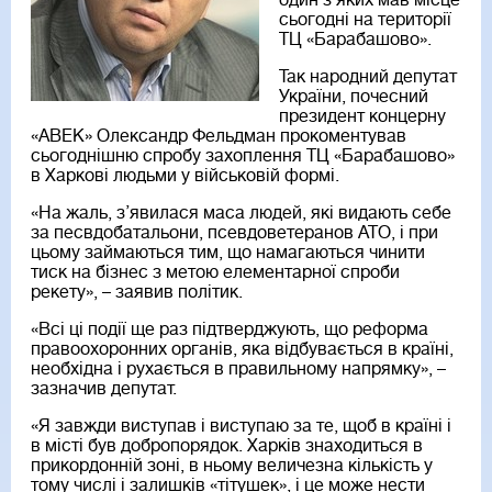
один з яких мав місце
сьогодні на території
ТЦ «Барабашово».
Так народний депутат
України, почесний
президент концерну
«АВЕК» Олександр Фельдман прокоментував
сьогоднішню спробу захоплення ТЦ «Барабашово»
в Харкові людьми у військовій формі.
«На жаль, з’явилася маса людей, які видають себе
за песвдобатальони, псевдоветеранов АТО, і при
цьому займаються тим, що намагаються чинити
тиск на бізнес з метою елементарної спроби
рекету», – заявив політик.
«Всі ці події ще раз підтверджують, що реформа
правоохоронних органів, яка відбувається в країні,
необхідна і рухається в правильному напрямку», –
зазначив депутат.
«Я завжди виступав і виступаю за те, щоб в країні і
в місті був добропорядок. Харків знаходиться в
прикордонній зоні, в ньому величезна кількість у
тому числі і залишків «тітушек», і це може нести