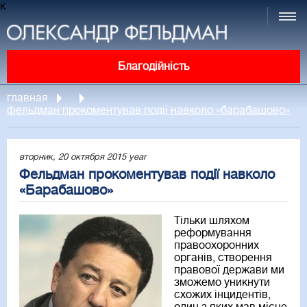
к
Благодійність
главная
фельдман прокоментував події навколо «барабашово»
вторник, 20 октября 2015 year
Фельдман прокоментував події навколо
«Барабашово»
Тільки шляхом
реформування
правоохоронних
органів, створення
правової держави ми
зможемо уникнути
схожих інцидентів,