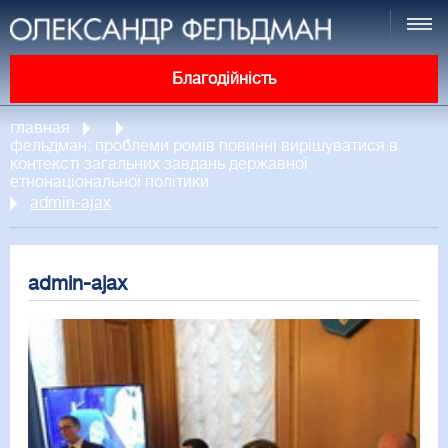
Благодійність
главная
фельдман: проблеми ромів повинні вирішуватися в
контексті загальних завдань державної
етнонаціональної політики
admin-ajax
admin-ajax