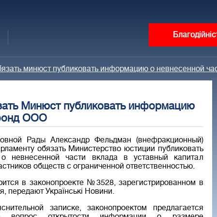
Благодійніс
бязать минюст публиковать информацию о невнесенной час
зать Минюст публиковать информацию
 фонд ООО
ховной Рады Александр Фельдман (внефракционный)
арламенту обязать Министерство юстиции публиковать
о невнесенной части вклада в уставный капитал
астников обществ с ограниченной ответственностью.
рится в законопроекте №3528, зарегистрированном в
я, передают Українські Новини.
снительной записке, законопроектом предлагается
ать вопрос открытости информации о размере