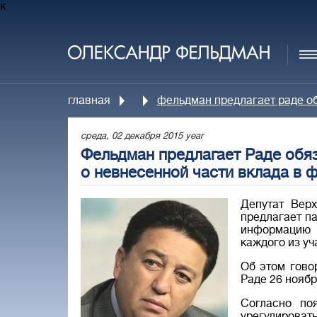
к
главная
фельдман предлагает раде о
среда, 02 декабря 2015 year
Фельдман предлагает Раде обя
о невнесенной части вклада в
Депутат Вер
предлагает п
информацию 
каждого из уч
Об этом гово
Раде 26 ноябр
Согласно поя
урегулиров