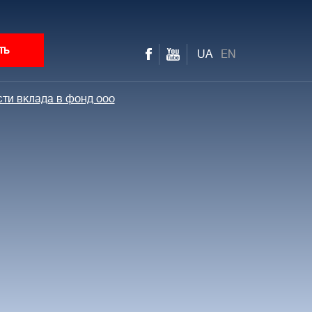
ть
UA
EN
ти вклада в фонд ооо