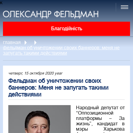
к
Благодійність
главная
фельдман об уничтожении своих баннеров: меня не
запугать такими действиями
четверг, 15 октября 2020 year
Фельдман об уничтожении своих
баннеров: Меня не запугать такими
действиями
Народный депутат от
“Оппозиционной
платформы – За
жизнь”, кандидат в
мэры Харькова