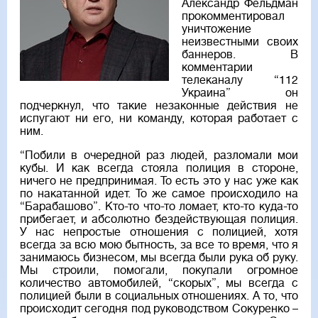
Александр Фельдман
прокомментировал
уничтожение
неизвестными своих
баннеров. В
комментарии
телеканалу “
112
Украина
” он
подчеркнул, что такие незаконные действия не
испугают ни его, ни команду, которая работает с
ним.
“Побили в очередной раз людей, разломали мои
кубы. И как всегда стояла полиция в стороне,
ничего не предпринимая. То есть это у нас уже как
по накатанной идет. То же самое происходило на
“Барабашово”. Кто-то что-то ломает, кто-то куда-то
прибегает, и абсолютно бездействующая полиция.
У нас непростые отношения с полицией, хотя
всегда за всю мою бытность, за все то время, что я
занимаюсь бизнесом, мы всегда были рука об руку.
Мы строили, помогали, покупали огромное
количество автомобилей, “скорых”, мы всегда с
полицией были в социальных отношениях. А то, что
происходит сегодня под руководством Сокуренко –