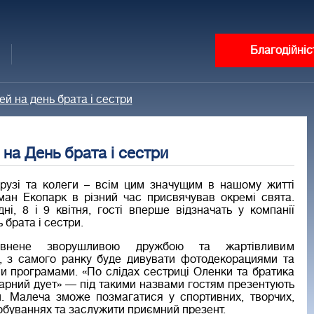
Благодійніс
й на день брата і сестри
на День брата і сестри
друзі та колеги – всім цим значущим в нашому житті
ан Екопарк в різний час присвячував окремі свята.
дні, 8 і 9 квітня, гості вперше відзначать у компанії
 брата і сестри.
овнене зворушливою дружбою та жартівливим
, з самого ранку буде дивувати фотодекорациями та
и програмами. «По слідах сестриці Оленки та братика
дарний дует» — під такими назвами гостям презентують
ей. Малеча зможе позмагатися у спортивних, творчих,
обуваннях та заслужити приємний презент.