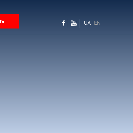
ть
UA
EN