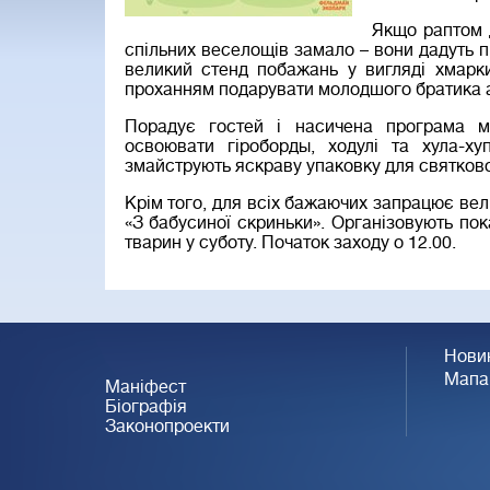
Якщо раптом 
спільних веселощів замало – вони дадуть 
великий стенд побажань у вигляді хмарки
проханням подарувати молодшого братика а
Порадує гостей і насичена програма м
освоювати гіроборды, ходулі та хула-ху
змайструють яскраву упаковку для святково
Крім того, для всіх бажаючих запрацює вел
«З бабусиної скриньки». Організовують пока
тварин у суботу. Початок заходу о 12.00.
Нови
Мапа
Маніфест
Біографія
Законопроекти