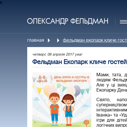
к
главная
фельдман екопарк кличе госте
четверг, 06 апреля 2017 year
Фельдман Екопарк кличе гостей 
Мами, тата, 
людям Фельдм
Але у ці вихі
Екопарку День
Свято, нап
суперництвом
інтерактивним
Іванка» та «У
ігри для діт
логічних випр