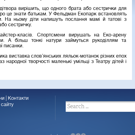
дітвора вирішить, що одного брата або сестрички для
про це знати батькам. У Фельдман Екопарк встановлять
. На ньому діти напишуть послання мамі й татові з
бо сестричку.
айстер-класів. Спортсмени вирушать на Еко-арену
пи. А більш тонкі натури займуться рукоділлям та
ї писанки.
ика виставка слов’янських ляльок-мотанок різних епох
з народної творчості маленькі умільці з Театру дітей і
ни
Контакти
 сайту