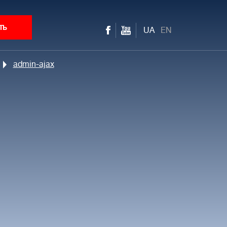
ть
UA
EN
admin-ajax