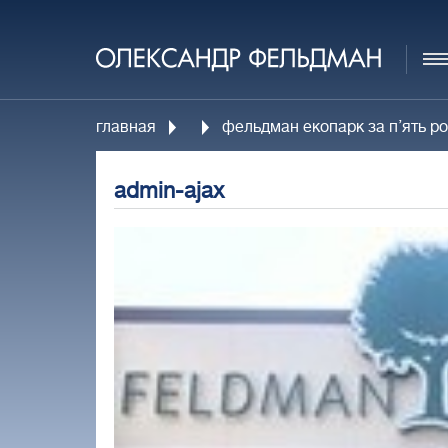
главная
фельдман екопарк за п’ять рок
admin-ajax