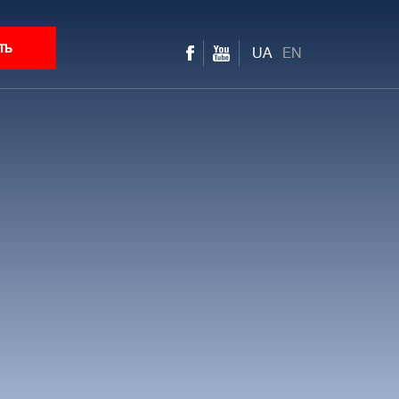
ть
UA
EN