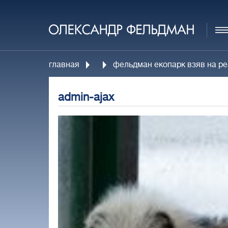
главная
фельдман екопарк взяв на реа
admin-ajax