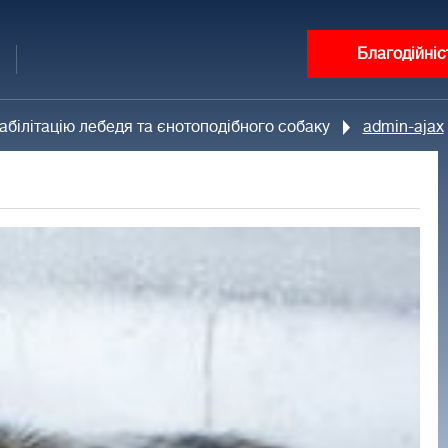
Благодійніс
білітацію лебедя та єнотоподібного собаку
admin-ajax