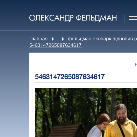
главная
фельдман екопарк відновив р
5463147265087634617
5463147265087634617