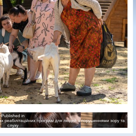
Published in
х реабілітаційних програм для людей з порушеннями зору та
слуху