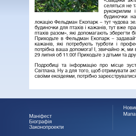
«Завдяки акт
селяться не т
рукокрилим 
будиночки н
локацію Фельдман Екопарк – тут чудова зе
будиночки для птахів і кажанів, тут вже пр
птахів разом», які допомагають зберегти бі
Приходьте в Фельдман Екопарк – задавайт
кажанів, які потребують турботи і профе
потрібна ваша допомога! І, звичайно ж, ми
29 липня об 11:00! Приходьте з дітьми та дру
Подробиці та інформацію про місце зуст
Світлана. Ну а для того, щоб отримувати ак
своїми екоідеями, потрібно зареєструватися
Нови
Мапа
Маніфест
Біографія
Законопроекти