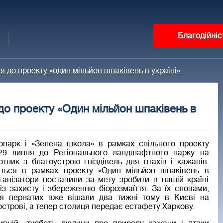
Благодійніс
до проекту «один мільйон шпаківень в україні»
о проекту «Один мільйон шпаківень в
парк і «Зелена школа» в рамках спільного проекту
29 липня до Регіонального ландшафтного парку на
отник з благоустрою гніздівель для птахів і кажанів.
еться в рамках проекту «Один мільйон шпаківень в
організатори поставили за мету зробити в нашій країні
із захисту і збереженню біорозмаїття. За їх словами,
ля пернатих вже вішали два тижні тому в Києві на
строві, а тепер столиця передає естафету Харкову.