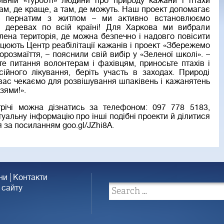
ивній «турботі» людини про природу кажани і птахи
ам, де краще, а там, де можуть. Наш проект допомагає
і пернатим з житлом – ми активно встановлюємо
а деревах по всій країні! Для Харкова ми вибрали
лена територія, де можна безпечно і надовго повісити
ацюють Центр реабілітації кажанів і проект «Збережемо
орозмаїття, – пояснили свій вибір у «Зеленої школі». –
е питання волонтерам і фахівцям, приносьте птахів і
сійного лікування, беріть участь в заходах. Природі
 вас чекаємо для розвішування шпаківень і кажанятень
зями!».
річі можна дізнатись за телефоном: 097 778 5183,
туальну інформацію про інші подібні проекти й ділитися
 за посиланням goo.gl/JZhi8A.
ни
Контакти
 сайту