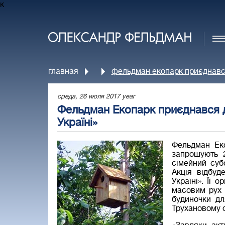
к
главная
фельдман екопарк приєднався 
среда, 26 июля 2017 year
Фельдман Екопарк приєднався д
Україні»
Фельдман Еко
запрошують 
сімейний суб
Акція відбуд
Україні». Її 
масовим рух 
будиночки д
Трухановому о