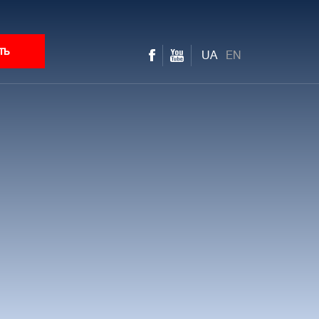
ть
UA
EN