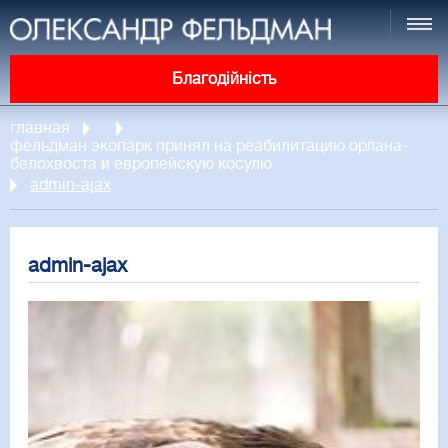
Благодійність
главная
фельдман экопарк принял на реабилитацию орлана-
белохвоста и европейскую косулю
admin-ajax
admin-ajax