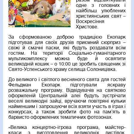
разом відсвяткувати
одне з головних і
найбільш улюблених
християнських свят –
Воскресіння
Христове.
За сформованою доброю традицією Екопарк
підготував для своїх друзів приємний сюрприз –
свіжі й смачні паски, які будуть роздавати всім
гостям. На території Соціально-гуманітарного
мультикомплексу можна буде й освятити
великодній кошик – о 10:00 це зробить священик зі
Свято-Успенського храму селища Солоницівка.
До великого і світлого весняного свята для гостей
Фельдман Екопарк підготували яскраву
розважальну програму. Відвідувачів на святково
оформленій Центральній алеї будуть зустрічати
веселі великодні зайці, вручаючи повітряні кульки
найменшим і запрошуючи всіх взяти участь в іграх і
конкурсах, а також зробити фото на пам’ять в
барвисто оформлених тематичних фотозонах.
«Велика концертно-ігрова програма, майстер-
класи з виготовлення великодніх листівок,