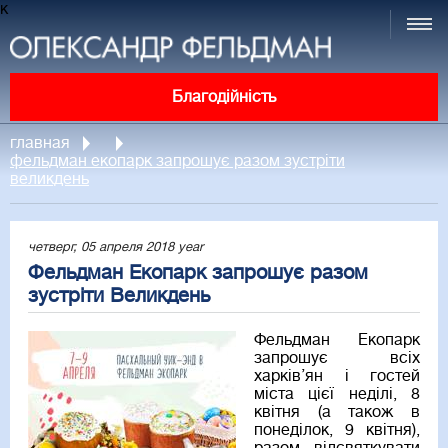
к
Благодійність
главная
фельдман екопарк запрошує разом зустріти
великдень
четверг, 05 апреля 2018 year
Фельдман Екопарк запрошує разом
зустріти Великдень
Фельдман Екопарк
запрошує всіх
харків’ян і гостей
міста цієї неділі, 8
квітня (а також в
понеділок, 9 квітня),