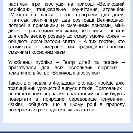
настільні ігри, ізостудія на природі «Великодній
вернісаж», танцювальне шоу-вітання, атракціон
«Монета на щастя», ігрові програми для дітей,
гігантські логічні ігри, два розіграші Великодньої
лотереї з приємними й смачними призами, міні-
диско з ростовими ляльками, вікторини – знайти
для себе веселу розвагу до смаку зможе кожен, –
обіцяють організатори свята. – А тих гостей, хто
втомиться і замерзне, ми традиційно напоїмо
смачним і корисним чаєм».
Улюбленці публіки – Театр дітей та тварин –
приготували для всіх особливий сюрприз –
тематичне дійство «Великодні візерунки».
Також цієї неділі в Фельдман Екопарк пройде вже
традиційний урочистий випуск птахів. Врятованих і
реабілітованих пернатих з настанням весни будуть
повертати в природне середовище існування.
Фахівці обіцяють, що в цьому році в природу
повернеться рекордна кількість птахів!