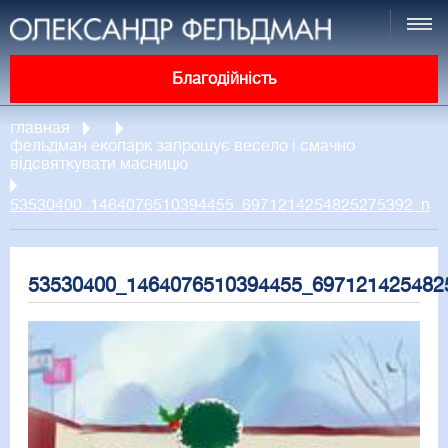
Благодійність
главная
фельдман екопарк запрошує весело і смачно
відсвяткувати масницю
53530400_1464076510394455_6971214254825275392_n
53530400_1464076510394455_697121425482