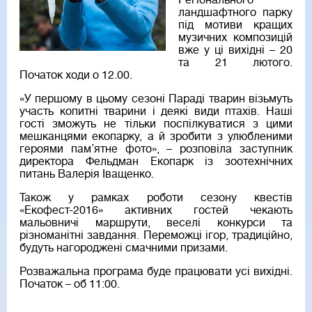
Регіонального
ландшафтного парку
під мотиви кращих
музичних композицій
вже у ці вихідні – 20
та 21 лютого.
Початок ходи о 12.00.
«У першому в цьому сезоні Параді тварин візьмуть
участь копитні тварини і деякі види птахів. Наші
гості зможуть не тільки поспілкуватися з цими
мешканцями екопарку, а й зробити з улюбленими
героями пам’ятне фото», – розповіла заступник
директора Фельдман Екопарк із зоотехнічних
питань Валерія Іващенко.
Також у рамках роботи сезону квестів
«Екофест-2016» активних гостей чекають
мальовничі маршрути, веселі конкурси та
різноманітні завдання. Переможці ігор, традиційно,
будуть нагороджені смачними призами.
Розважальна програма буде працювати усі вихідні.
Початок – об 11:00.