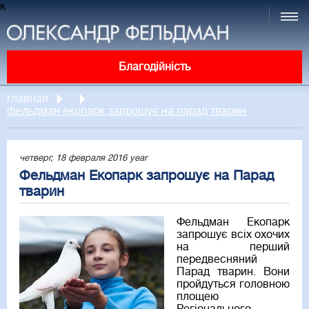
к
Благодійність
главная
фельдман екопарк запрошує на парад тварин
четверг, 18 февраля 2016 year
Фельдман Екопарк запрошує на Парад
тварин
Фельдман Екопарк
запрошує всіх охочих
на перший
передвесняний
Парад тварин. Вони
пройдуться головною
площею