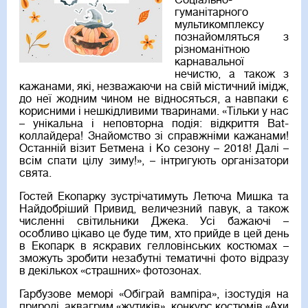
Соціально-
гуманітарного
мультикомплексу
познайомляться з
різноманітною
карнавальної
нечистю, а також з
кажанами, які, незважаючи на свій містичний імідж,
до неї жодним чином не відносяться, а навпаки є
корисними і нешкідливими тваринами. «Тільки у нас
– унікальна і неповторна подія: відкриття Вat-
коллайдера! Знайомство зі справжніми кажанами!
Останній візит Бетмена і Ко сезону – 2018! Далі –
всім спати цілу зиму!», – інтригують організатори
свята.
Гостей Екопарку зустрічатимуть Летюча Мишка та
Найдобріший Привид, величезний павук, а також
численні світильники Джека. Усі бажаючі –
особливо цікаво це буде тим, хто прийде в цей день
в Екопарк в яскравих гелловінських костюмах –
зможуть зробити незабутні тематичні фото відразу
в декількох «страшних» фотозонах.
Гарбузове меморі «Обіграй вампіра», ізостудія на
природі, аквагрим «жутиків», конкурс костюмів «Ахи