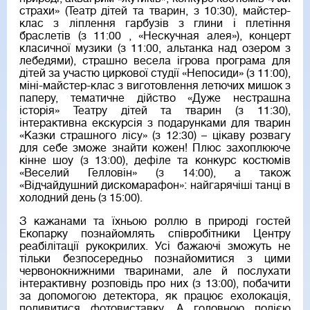
страхи» (Театр дітей та тварин, з 10:30), майстер-
клас з ліплення гарбузів з глини і плетіння
браслетів (з 11:00 , «Нескучная алея»), концерт
класичної музики (з 11:00, альтанка над озером з
лебедями), страшно весела ігрова програма для
дітей за участю циркової студії «Непосиди» (з 11:00),
міні-майстер-клас з виготовлення летючих мишок з
паперу, тематичне дійство «Дуже нестрашна
історія» Театру дітей та тварин (з 11:30),
інтерактивна екскурсія з подарунками для тварин
«Казки страшного лісу» (з 12:30) – цікаву розвагу
для себе зможе знайти кожен! Плюс захоплююче
кінне шоу (з 13:00), дефіле та конкурс костюмів
«Веселий Гелловін» (з 14:00), а також
«Відчайдушний дискомарафон»: найгарячіші танці в
холодний день (з 15:00).
З кажанами та їхньою роллю в природі гостей
Екопарку познайомлять співробітники Центру
реабілітації рукокрилих. Усі бажаючі зможуть не
тільки безпосередньо познайомитися з цими
червонокнижними тваринами, але й послухати
інтерактивну розповідь про них (з 13:00), побачити
за допомогою детектора, як працює ехолокація,
подивитися фотовиставку. А головною подією