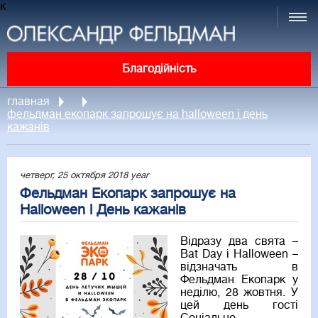
к
Благодійність
главная
фельдман екопарк запрошує на halloween і день
кажанів
четверг, 25 октября 2018 year
Фельдман Екопарк запрошує на
Halloween і День кажанів
Відразу два свята –
Bat Day і Halloween –
відзначать в
Фельдман Екопарк у
неділю, 28 жовтня. У
цей день гості