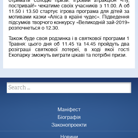
отримати солодкі призи. Ігровий атракціон «Ну,
постривай!» чекатиме своїх учасників з 11.00. А об
11.50 і 13.50 стартує ігрова програма для дітей за
мотивами казки «Аліса в країні чудес». Підведення
підсумків творчого конкурсу «Великодній зай-2019»
розпочнеться о 12.30.
Також буде своя родзинка і в святкової програми 1
Травня: цього дня об 11.45 та 14.45 пройдуть два
розіграші святкової лотереї, в ході якої гості
Екопарку зможуть виграти цікаві та потрібні призи.
Маніфест
Біографія
Законопроекти
Новини