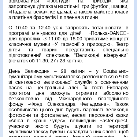
відкриватися «Ізостудія на природі», яка
запропонує дітлахам настільні ігри (футбол, шашки,
«Падаюча вежа», кендама), а також майстер-класи
з плетіння браслетів і ліплення з глини.
О 10.40 та 12.40 усіх запросять потанцювати: в
програмі міні-диско для дітей і «Полька-DANCE»
для дорослих. З 11.00 до 18.00 триватиме концерт
класичної музики «У гармонії з природою». Театр
дітей та тварин представить спеціально
підготовлений спектакль “Великодні візерунки”
(початок об 11.30, 27 і 28 квітня).
День Великодня – 28 квітня – у Соціально-
гуманітарному мультикомплекс розпочнеться о 9.00
зі святковою великодньої служби з освяченням
пасок на центральній алеї. Їх гості Екопарку
протягом дня зможуть отримати абсолютно
безкоштовно від Міжнародного благодійного
фонду «Фонд Олександра Фельдмана». Також
особливістю цього дня будуть барвисті великодні
фотозони та фотоательє, веселі персонажі казки
«Аліса в країні чудес», великодній Easter-quest,
учасники якого будуть шукати по території
мультикомплексу букви і складати з них слово, щоб