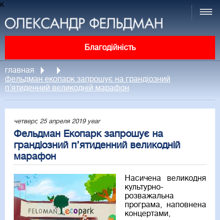
к
Благодійність
главная
фельдман екопарк запрошує на грандіозний
п’ятиденний великодній марафон
четверг, 25 апреля 2019 year
Фельдман Екопарк запрошує на
грандіозний п’ятиденний великодній
марафон
Насичена великодня
культурно-
розважальна
програма, наповнена
концертами,