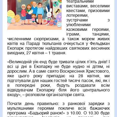
театральними
виставами, веселими
квестами, призовими
лотереями,
зустрічами з
улюбленими
казковими героями,
іграми, танцями,
численними сюрпризами, а також морем живих
квітів на Параді тюльпанів очікується у Фельдман
Екопарк протягом найдовших святкових весняних
вихідних, 27 квітня – 1 травня.
«Великодній уїк-енд буде тривати цілих п’ять днів! І
всі ці дні в Екопарку не буде нудно ні дітям, ні
дорослим. А в саме свято Воскресіння Христового,
яке цього року припадає на 28 квітня, ми
підготували для наших гостей тисячі пасок, які, як і
в попередні роки, будуть роздавати всім
відвідувачам Екопарку біля його центрального
входу», – розповіли організатори свята.
Почати день правильно: з ранкової зарядки з
мультяшними героями покличе всіх бажаючих
програма «Бадьорий ранок!» з 10.00. О 10.30 буде