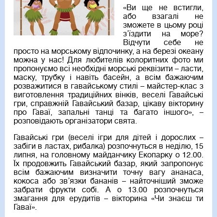
«Ви ще не встигли,
або взагалі не
зможете в цьому році
з’їздити на море?
Відчути себе не
просто на морському відпочинку, а на березі океану
можна у нас! Для любителів колоритних фото ми
пропонуємо всі необхідні морські реквізити – ласти,
маску, трубку і навіть басейн, а всім бажаючим
розважитися в гавайському стилі – майстер-клас з
виготовлення традиційних вінків, веселі Гавайські
гри, справжній Гавайський базар, цікаву вікторину
про Гаваї, запальні танці та багато іншого», –
розповідають організатори свята.
Гавайські гри (веселі ігри для дітей і дорослих –
забіги в ластах, рибалка) розпочнуться в неділю, 15
липня, на головному майданчику Екопарку о 12.00.
Їх продовжить Гавайський базар, який запропонує
всім бажаючим визначити точну вагу ананаса,
кокоса або зв’язки бананів – найточніший зможе
забрати фрукти собі. А о 13.00 розпочнуться
змагання для ерудитів – вікторина «Чи знаєш ти
Гаваї».