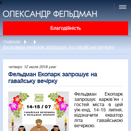
к
Благодійність
главная
фельдман екопарк запрошує на гавайську вечірку
четверг, 12 июля 2018 year
Фельдман Екопарк запрошує на
гавайську вечірку
Фельдман Екопарк
запрошує харків’ян і
гостей міста в цей
уїк-енд, 14-15 липня,
відзначити екватор
літа гавайською
вечіркою.