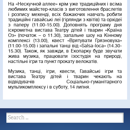
На «Нескучной аллее» крім уже традиційних і всіма
любимих майстер-класів з виготовлення браслетів
і розпису мехенді, всіх бажаючих навчать робити
традиційні гавайські леї (гірлянди з квітів) та орхідеї
з паперу (11.00-15.00). Доповнять програму дня
іскрометна вистава Театру дітей і тварин «Країна
Оз» (початок – о 11.30), запальне шоу на Кінному
комплексі (13.00), квест «Врятувати Грязновуха»
(11.00-15.00) і запальні танці від «Salsa-loca» (14.30-
15.30). Також, як завжди, в Екопарку буде звучати
жива музика, працювати ізостудія на природі,
настільні ігри та пункт прокату велокатів.
Музика, танці, ігри, квести, Гавайські ігри та
вистава Театру дітей і тварин чекають на
відвідувачів Соціально-гуманітарного
мультикомплексу і в суботу, 14 липня.