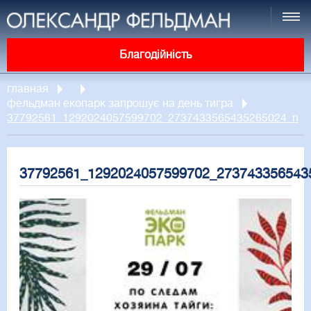
Благодійність
главная
фельдман екопарк запрошує на день тигра
37792561_1292024057599702_2737433565435265024_n
37792561_1292024057599702_273743356543