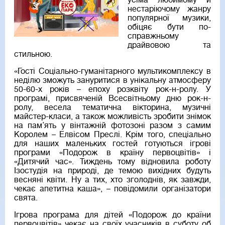
усіма любимому й
нестаріючому жанру
популярної музики,
обіцяє бути по-
справжньому
драйвовою та
стильною.
«Гості Соціально-гуманітарного мультикомплексу в
неділю зможуть зануритися в унікальну атмосферу
50-60-х років – епоху розквіту рок-н-ролу. У
програмі, присвяченій Всесвітньому дню рок-н-
ролу, весела тематична вікторина, музичні
майстер-класи, а також можливість зробити знімок
на пам’ять у вінтажній фотозоні разом з самим
Королем – Елвісом Преслі. Крім того, спеціально
для наших маленьких гостей готуються ігрові
програми «Подорож в країну первоцвітів» і
«Дитячий час». Тиждень тому відновила роботу
Ізостудія на природі, де темою вихідних будуть
весняні квіти. Ну а тих, хто зголоднів, як завжди,
чекає апетитна каша», – повідомили організатори
свята.
Ігрова програма для дітей «Подорож до країни
первоцвітів» чекає на своїх учасників в суботу об