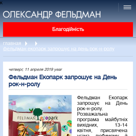
к
Благодійність
главная
фельдман екопарк запрошує на день рок-н-ролу
четверг, 11 апреля 2019 year
Фельдман Екопарк запрошує на День
рок-н-ролу
Фельдман Екопарк
запрошує на День
рок-н-ролу.
Розважальна
програма майбутніх
вихідних, 13-14
квітня, присвячена