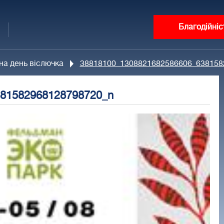
Благодійніс
на день віслючка
38818100_1308821682586606_638158
81582968128798720_n