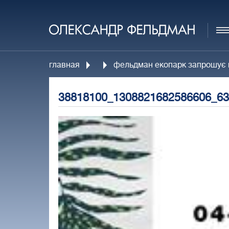
главная
фельдман екопарк запрошує 
38818100_1308821682586606_63