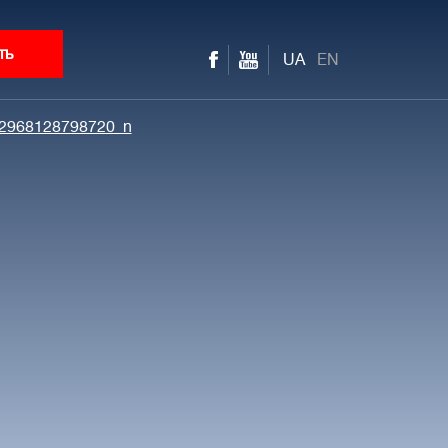
ть
UA
EN
2968128798720_n