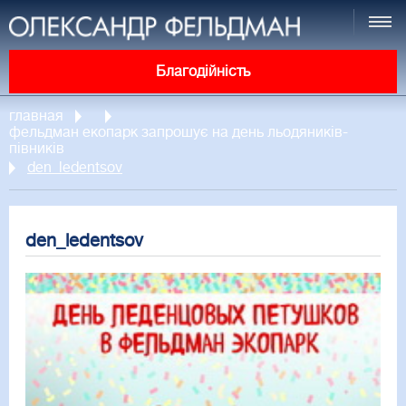
Благодійність
главная
фельдман екопарк запрошує на день льодяників-
півників
den_ledentsov
den_ledentsov