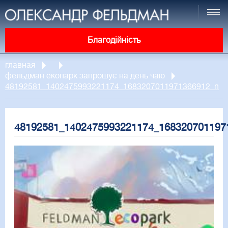
Благодійність
главная
фельдман екопарк запрошує на день чаю
48192581_1402475993221174_1683207011971366912_n
48192581_1402475993221174_168320701197