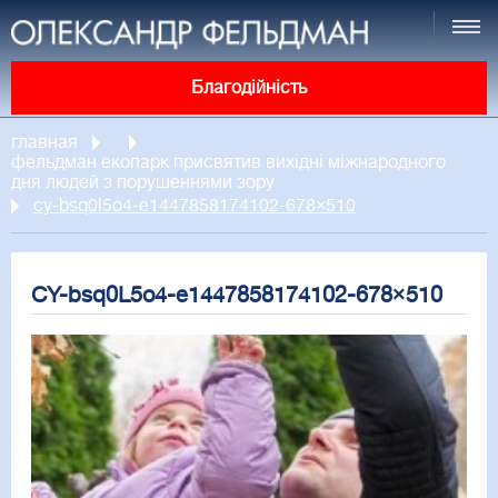
Благодійність
главная
фельдман екопарк присвятив вихідні міжнародного
дня людей з порушеннями зору
cy-bsq0l5o4-e1447858174102-678×510
CY-bsq0L5o4-e1447858174102-678×510