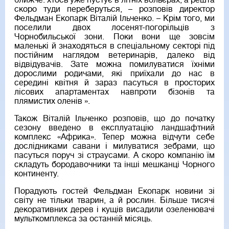
ближче: хтось уже пустує в літніх вольєрах, а решта
скоро туди переберуться, – розповів директор
Фельдман Екопарк Віталій Ільченко. – Крім того, ми
поселили двох лосенят-погорільців з
Чорнобильської зони. Поки вони ще зовсім
маленькі й знаходяться в спеціальному секторі під
постійним наглядом ветеринарів, далеко від
відвідувачів. Зате можна помилуватися їхніми
дорослими родичами, які приїхали до нас в
середині квітня й зараз пасуться в просторих
лісових апартаментах навпроти бізонів та
плямистих оленів ».
Також Віталій Ільченко розповів, що до початку
сезону введено в експлуатацію ландшафтний
комплекс «Африка». Тепер можна відчути себе
дослідниками савани і милуватися зебрами, що
пасуться поруч зі страусами. А скоро компанію їм
складуть бородавочники та інші мешканці Чорного
континенту.
Порадують гостей Фельдман Екопарк новини зі
світу не тільки тварин, а й рослин. Більше тисячі
декоративних дерев і кущів висадили озеленювачі
мульткомплекса за останній місяць.