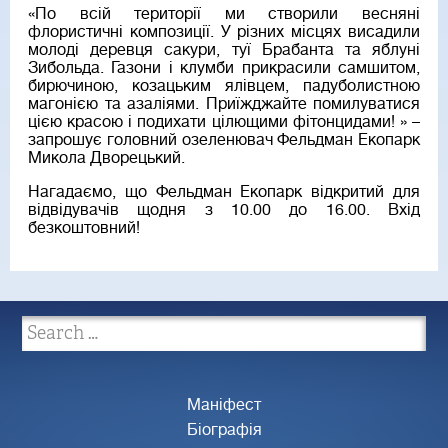
«По всій території ми створили весняні
флористичні композиції. У різних місцях висадили
молоді деревця сакури, туї Брабанта та яблуні
Зибольда. Газони і клумби прикрасили самшитом,
бирючиною, козацьким ялівцем, падуболистною
магонією та азаліями. Приїжджайте помилуватися
цією красою і подихати цілющими фітонцидами! » –
запрошує головний озеленювач Фельдман Екопарк
Микола Дворецький.
Нагадаємо, що Фельдман Екопарк відкритий для
відвідувачів щодня з 10.00 до 16.00. Вхід
безкоштовний!
Маніфест
Біографія