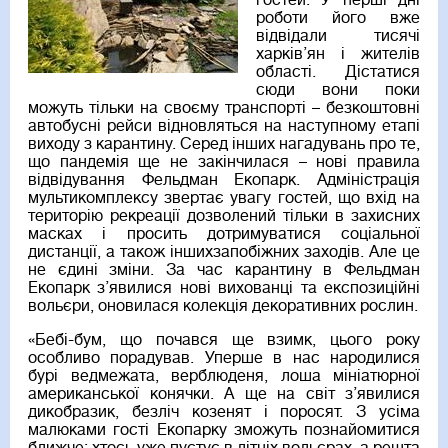
гостей. У перші дні
роботи його вже
відвідали тисячі
харків’ян і жителів
області. Дістатися
сюди вони поки
можуть тільки на своєму транспорті – безкоштовні
автобусні рейси відновляться на наступному етапі
виходу з карантину. Серед інших нагадувань про те,
що пандемія ще не закінчилася – нові правила
відвідування Фельдман Екопарк. Адміністрація
мультикомплексу звертає увагу гостей, що вхід на
територію рекреації дозволений тільки в захисних
масках і просить дотримуватися соціальної
дистанції, а також іншихзапобіжних заходів. Але це
не єдині зміни. За час карантину в Фельдман
Екопарк з’явилися нові вихованці та експозиційні
вольєри, оновилася колекція декоративних рослин.
«Бебі-бум, що почався ще взимк, цього року
особливо порадував. Уперше в нас народилися
бурі ведмежата, верблюденя, лоша мініатюрної
американської конячки. А ще на світ з’явилися
дикобразик, безліч козенят і поросят. З усіма
малюками гості Екопарку зможуть познайомитися