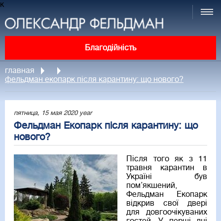
к
Благодійність
главная
фельдман екопарк після карантину: що нового?
пятница, 15 мая 2020 year
Фельдман Екопарк після карантину: що
нового?
Після того як з 11
травня карантин в
Україні був
пом’якшений,
Фельдман Екопарк
відкрив свої двері
для довгоочікуваних