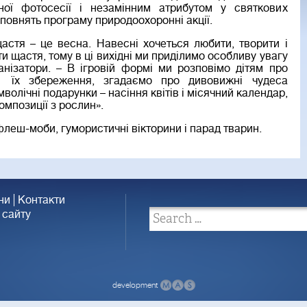
ної фотосесії і незамінним атрибутом у святкових
повнять програму природоохоронні акції.
астя – це весна. Навесні хочеться любити, творити і
и щастя, тому в ці вихідні ми приділимо особливу увагу
ганізатори. – В ігровій формі ми розповімо дітям про
ь їх збереження, згадаємо про дивовижні чудеса
олічні подарунки – насіння квітів і місячний календар,
омпозиції з рослин».
флеш-моби, гумористичні вікторини і парад тварин.
ни
Контакти
 сайту
development