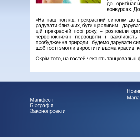
до оригіналь
конкурсах. До
«На наш погляд, прекрасний синонім до щ
радувати близьких, бути щасливим і даруват
цій прекрасній порі року, – розповіли ор
червонокнижні первоцвіти і важливіст
пробудження природи і будемо дарувати симв
щоб гості змогли виростити вдома красиві к
Окрім того, на гостей чекають танцювальні 
Нови
Мапа
Маніфест
Біографія
Законопроекти