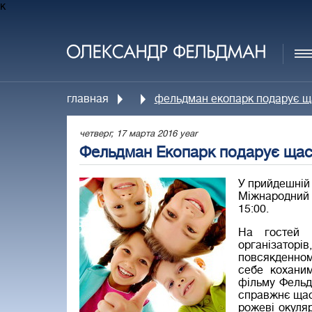
к
главная
фельдман екопарк подарує щ
четверг, 17 марта 2016 year
Фельдман Екопарк подарує щас
У прийдешній 
Міжнародний 
15:00.
На гостей 
організатор
повсякденному
себе коханим
фільму Фельд
справжнє щаст
рожеві окуля