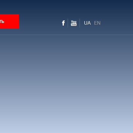
ть
UA
EN