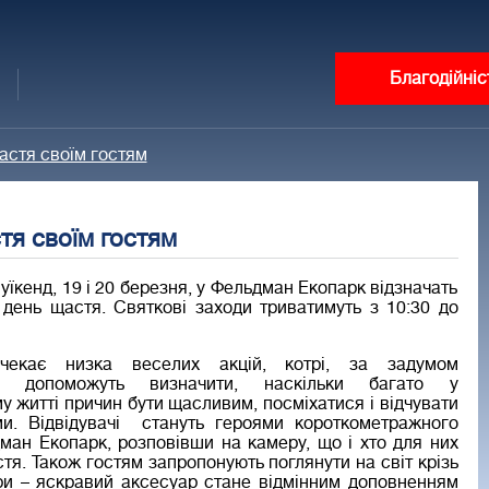
Благодійніс
астя своїм гостям
тя своїм гостям
уїкенд, 19 і 20 березня, у Фельдман Екопарк відзначать
день щастя. Святкові заходи триватимуть з 10:30 до
чекає низка веселих акцій, котрі, за задумом
ів, допоможуть визначити, наскільки багато у
 житті причин бути щасливим, посміхатися і відчувати
и. Відвідувачі стануть героями короткометражного
ман Екопарк, розповівши на камеру, що і хто для них
я. Також гостям запропонують поглянути на світ крізь
ри – яскравий аксесуар стане відмінним доповненням