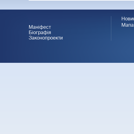
Нови
Мапа
Маніфест
Біографія
Законопроекти