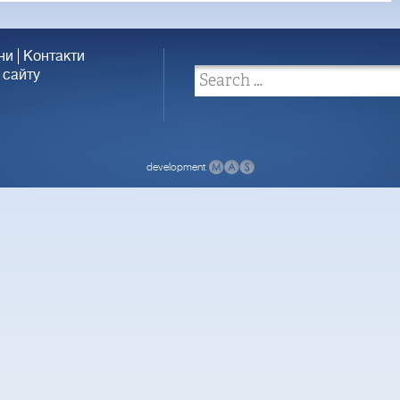
ни
Контакти
 сайту
development