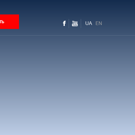
ть
UA
EN