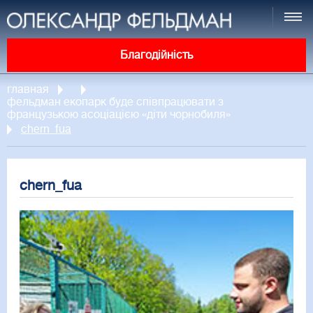
Благодійність
главная
фельдман екопарк буде співпрацювати з
французькою асоціацією «діти чорнобиля»
chern_fua
chern_fua