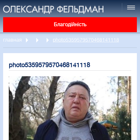
Благодійність
главная
photo5359579570468141118
photo5359579570468141118