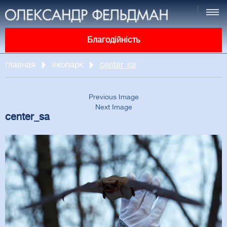
Благодійність
главная
екопарк
center_sa
Previous Image
Next Image
center_sa