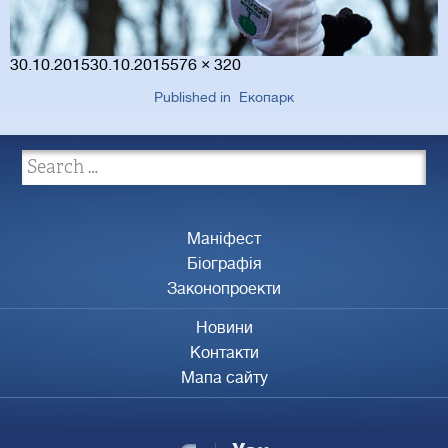
Posted
Full
30.10.2015
30.10.2015
576 × 320
on
size
Published in
Екопарк
Маніфест
Біографія
Законопроекти
Новини
Контакти
Мапа сайту