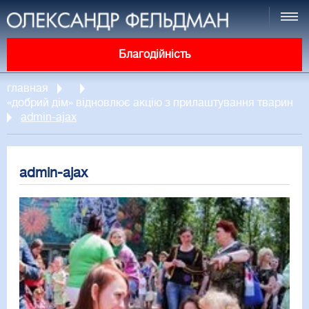
Благодійність
главная
«добрий дім» відновлює акцію з прилаштування тварин
admin-ajax
admin-ajax