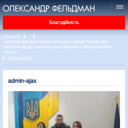
Благодійність
главная
«добрий дім фельдман екопарк» представив свої
проекти щодо захисту прав тварин в облуправлінні
поліції
admin-ajax
admin-ajax