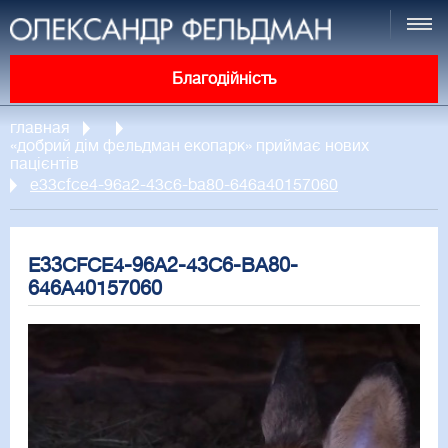
Благодійність
главная
«добрий дім фельдман екопарк» приймає нових
пацієнтів
e33cfce4-96a2-43c6-ba80-646a40157060
E33CFCE4-96A2-43C6-BA80-
646A40157060