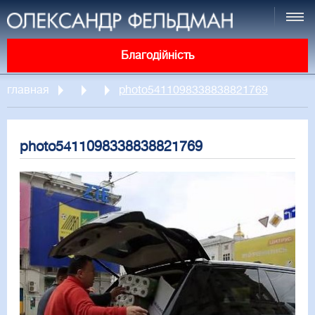
Благодійність
главная
photo5411098338838821769
photo5411098338838821769