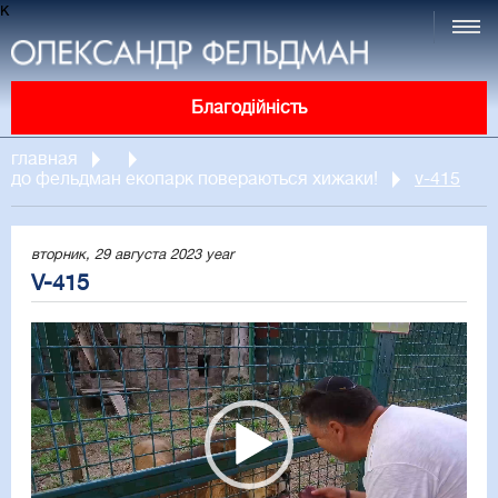
к
Благодійність
главная
до фельдман екопарк повераються хижаки!
v-415
вторник, 29 августа 2023 year
V-415
Video
Player