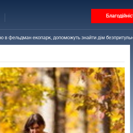
Благодійніс
цію в фельдман екопарк, допоможуть знайти дім безпритул