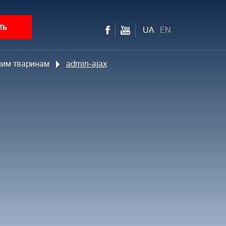
ть
UA
EN
ьним тваринам
admin-ajax